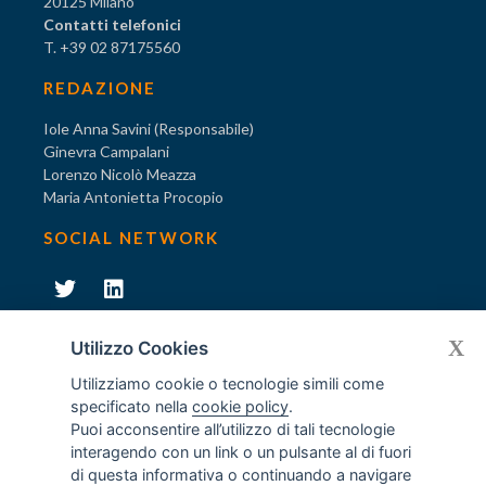
20125 Milano
Contatti telefonici
T. +39 02 87175560
REDAZIONE
Iole Anna Savini (Responsabile)
Ginevra Campalani
Lorenzo Nicolò Meazza
Maria Antonietta Procopio
SOCIAL NETWORK
231
X
Diventa socio di AODV
Utilizzo Cookies
Utilizziamo cookie o tecnologie simili come
specificato nella
cookie policy
.
Puoi acconsentire all’utilizzo di tali tecnologie
interagendo con un link o un pulsante al di fuori
231
© Tutti i diritti riservati AODV
- ® Marchio registrato
di questa informativa o continuando a navigare
Associazione dei Componenti degli Organismi di Vigilanza