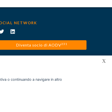
OCIAL NETWORK
231
Diventa socio di AODV
X
mativa o continuando a navigare in altro
Privacy policy
Cookies
Disclaimer
Contatti