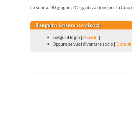
Lo scorso 30 giugno, l’Organizzazione per la Coop
Il seguito è riservato ai soci:
Esegui il login
[
Accedi
]
Oppure se vuoi diventare socio
[
Compila