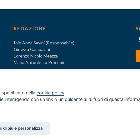
REDAZIONE
S
Iole Anna Savini (Responsabile)
Ginevra Campalani
Lorenzo Nicolò Meazza
Maria Antonietta Procopio
 specificato nella
cookie policy
.
ogie interagendo con un link o un pulsante al di fuori di questa infor
o
za ex D.Lgs. 231/2001
i di più e personalizza