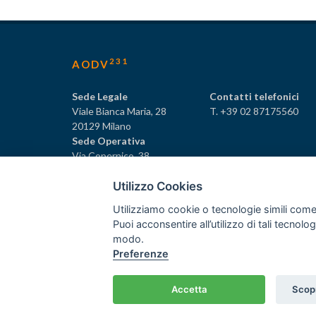
231
AODV
Sede Legale
Contatti telefonici
Viale Bianca Maria, 28
T. +39 02 87175560
20129 Milano
Sede Operativa
Via Copernico, 38
20125 Milano
Utilizzo Cookies
Utilizziamo cookie o tecnologie simili come
Puoi acconsentire all’utilizzo di tali tecnol
231
© Tutti i diritti riservati AODV
- ® Marchio registrat
modo.
Preferenze
Associazione dei Componenti degli Organismi di Vigilan
C.F. 97488030152 - P.I. 06561480960
Home
/
Crediti
Accetta
Scopr