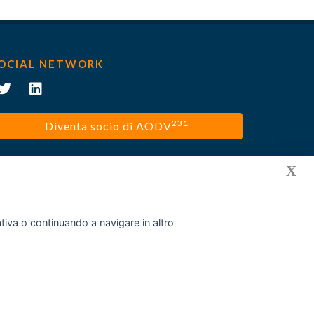
OCIAL NETWORK
231
Diventa socio di AODV
X
mativa o continuando a navigare in altro
Privacy policy
Cookies
Disclaimer
Contatti