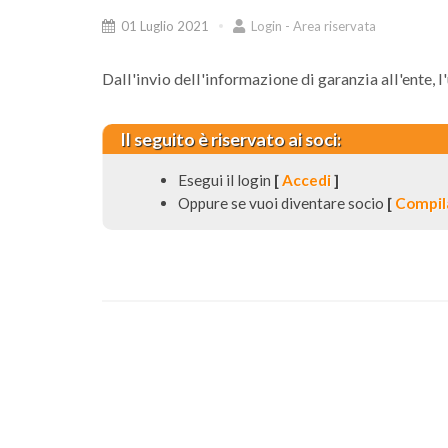
01 Luglio 2021
Login - Area riservata
Dall'invio dell'informazione di garanzia all'ente, l
Il seguito è riservato ai soci:
Esegui il login
[
Accedi
]
Oppure se vuoi diventare socio
[
Compila