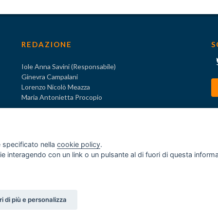
REDAZIONE
S
Iole Anna Savini (Responsabile)
Ginevra Campalani
Lorenzo Nicolò Meazza
Maria Antonietta Procopio
 specificato nella
cookie policy
.
ogie interagendo con un link o un pulsante al di fuori di questa infor
o
za ex D.Lgs. 231/2001
i di più e personalizza