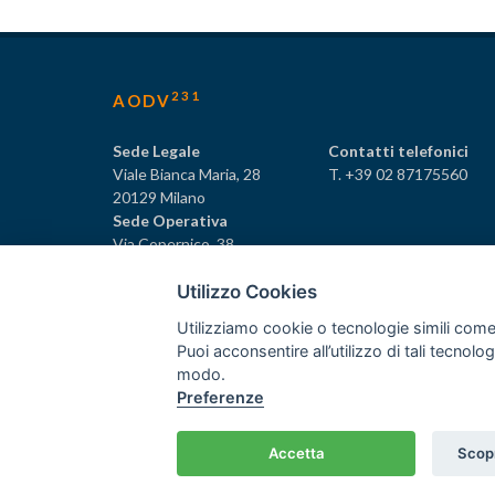
231
AODV
Sede Legale
Contatti telefonici
Viale Bianca Maria, 28
T. +39 02 87175560
20129 Milano
Sede Operativa
Via Copernico, 38
20125 Milano
Utilizzo Cookies
Utilizziamo cookie o tecnologie simili come
Puoi acconsentire all’utilizzo di tali tecnol
231
© Tutti i diritti riservati AODV
- ® Marchio registrat
modo.
Preferenze
Associazione dei Componenti degli Organismi di Vigilan
C.F. 97488030152 - P.I. 06561480960
Home
/
Crediti
Accetta
Scopr