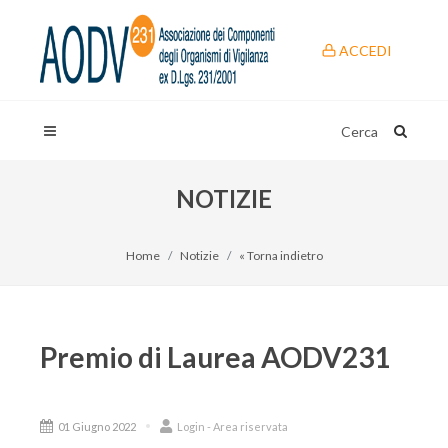
ACCEDI
Cerca
NOTIZIE
Home
Notizie
« Torna indietro
Premio di Laurea AODV231
01 Giugno 2022
Login - Area riservata