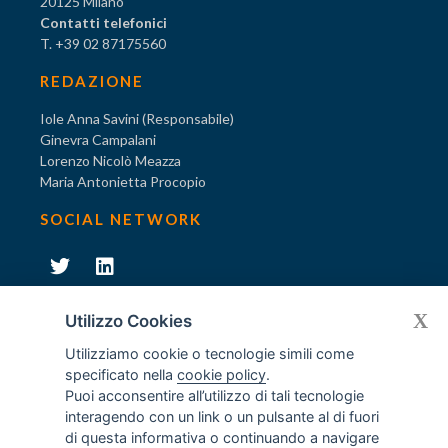
20125 Milano
Contatti telefonici
T. +39 02 87175560
REDAZIONE
Iole Anna Savini (Responsabile)
Ginevra Campalani
Lorenzo Nicolò Meazza
Maria Antonietta Procopio
SOCIAL NETWORK
231
X
Diventa socio di AODV
Utilizzo Cookies
Utilizziamo cookie o tecnologie simili come
specificato nella
cookie policy
.
Puoi acconsentire all’utilizzo di tali tecnologie
interagendo con un link o un pulsante al di fuori
231
© Tutti i diritti riservati AODV
- ® Marchio registrato
di questa informativa o continuando a navigare
Associazione dei Componenti degli Organismi di Vigilanza