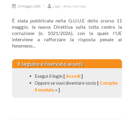
25 Maggio 2026
Login - Area riservata
È stata pubblicata nella G.U.U.E dello scorso 11
maggio, la nuova Direttiva sulla lotta contro la
corruzione (n. 1021/2026), con la quale l'UE
interviene a rafforzare la risposta penale al
fenomeno...
Il seguito è riservato ai soci:
Esegui il login
[
Accedi
]
Oppure se vuoi diventare socio
[
Compila
il modulo
»
]