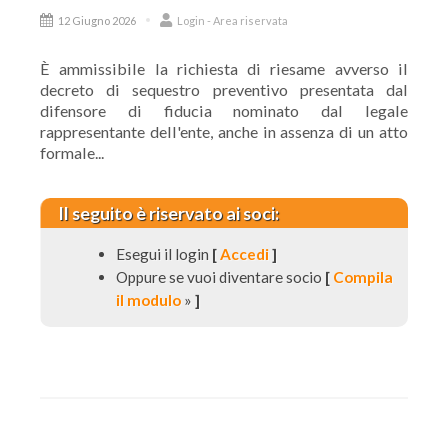
12 Giugno 2026
Login - Area riservata
È ammissibile la richiesta di riesame avverso il
decreto di sequestro preventivo presentata dal
difensore di fiducia nominato dal legale
rappresentante dell'ente, anche in assenza di un atto
formale...
Il seguito è riservato ai soci:
Esegui il login
[
Accedi
]
Oppure se vuoi diventare socio
[
Compila
il modulo
»
]