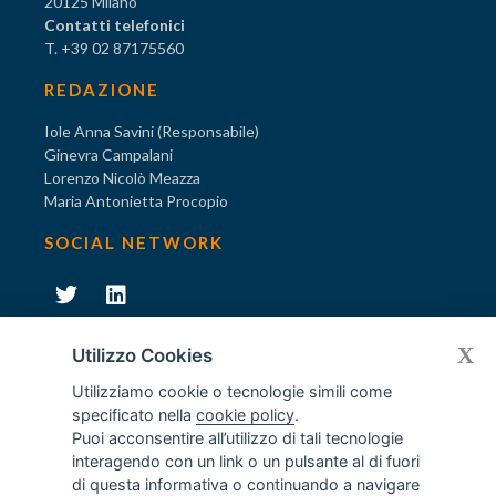
20125 Milano
Contatti telefonici
T. +39 02 87175560
REDAZIONE
Iole Anna Savini (Responsabile)
Ginevra Campalani
Lorenzo Nicolò Meazza
Maria Antonietta Procopio
SOCIAL NETWORK
231
X
Diventa socio di AODV
Utilizzo Cookies
Utilizziamo cookie o tecnologie simili come
specificato nella
cookie policy
.
Puoi acconsentire all’utilizzo di tali tecnologie
interagendo con un link o un pulsante al di fuori
231
© Tutti i diritti riservati AODV
- ® Marchio registrato
di questa informativa o continuando a navigare
Associazione dei Componenti degli Organismi di Vigilanza