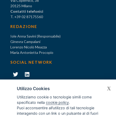
Via Copernico, 38
20125 Milano
Contatti telefonici
T. +39 02 87175560
REDAZIONE
Iole Anna Savini (Responsabile)
Ginevra Campalani
Lorenzo Nicolò Meazza
Maria Antonietta Procopio
SOCIAL NETWORK
231
X
Diventa socio di AODV
Utilizzo Cookies
Utilizziamo cookie o tecnologie simili come
specificato nella
cookie policy
.
Puoi acconsentire all’utilizzo di tali tecnologie
interagendo con un link o un pulsante al di fuori
231
© Tutti i diritti riservati AODV
- ® Marchio registrato