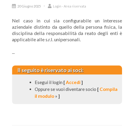
20 Giugno 2025
Login - Area riservata
Nel caso in cui sia configurabile un interesse
aziendale distinto da quello della persona fisica, la
disciplina della responsabilità da reato degli enti è
applicabile alle s.r.l. unipersonali.
...
Il seguito è riservato ai soci:
Esegui il login
[
Accedi
]
Oppure se vuoi diventare socio
[
Compila
il modulo
»
]