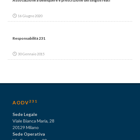
Associazione a delinquere e prescrizione dei singoli reati
16 Giugno 2020
Responsabilità 231
30 Gennaio 2015
231
AODV
Sede Legale
Viale Bianca Maria, 28
20129 Milano
Sede Operativa